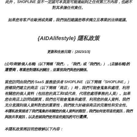
此外， SHOPLINE 並不一定認可本頁面可能連結到之任何第三方內容，也絕不
對其承擔任何責任。
如果您有客戶在歐洲或美國，我們強烈建議您尋求獨立且專業的法律建議。
{AIDAlifestyle} 隱私政策
更新和生效日期： [2023/1/3]
}的
{公司/商號/個人名稱}（以下簡稱「我們」，「我們」或「我們的」），{店舖名稱
運營商
，尊重您對隱私的關注，並重視我們與您的關係。 
當您訪問由我們的 SaaS 服務提供者 SHOPLINE（以下簡稱「SHOPLINE」）
授權我們建立的商店（以下簡稱「商店」）時，我們可能會蒐集和處理、利用
有關您的個人資料（包括您的員工和/或代表、代理您處理事務的人員）。如果
您在商店上訪問或購買，我們也可能會蒐集和處理、利用您的個人資料。我們
充分意識到個人資料對您的重要性，我們致力於確保商店的完整性和安全性。
本隱私政策描述了我們蒐集的有關您的個人資料的類型，我們如何使用這些資訊，我們
的
選擇。
與誰共享資訊，以及您就我們使用這些資訊
可行
本隱私政策將説明您瞭解以下內容：