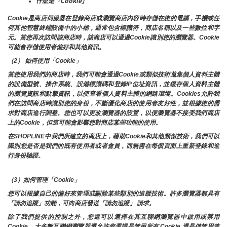
什麼是「Cookie」
Cookie是商店伺服器在登錄商店或瀏覽商店內容時存儲在您的電腦，手機或任
何其他智慧終端設備中的小檔，通常包含標識符，商店名稱以及一些數位和字
元。當您再次訪問該商店時，該商店可以通過Cookie識別您的瀏覽器。Cookie 
可能會存儲使用者偏好和其他資訊。
（2） 如何使用「Cookie」
當您使用我們的商店時，我們可能會通過Cookie或類似技術蒐集個人資料主體
的設備型號、操作系統、設備標識碼和登錄IP位址資訊，並緩存個人資料主體
的瀏覽資訊和點擊資訊，以便查看個人資料主體的網路環境。Cookies允許我
們在訪問商店時識別您的身份，不斷優化商店的使用者友好性，並根據您的需
求對商店進行調整。您也可以更改瀏覽器的設置，以便瀏覽器不接受我們商店
上的Cookie，但這可能會影響您對商店某些功能的使用。
在SHOPLINE中我們所建立的商店上，藉助Cookie和其他類似技術，我們可以
識別您是否是我們的既有使用者或者會員，而無需在每個頁面上重新登錄和進
行身份驗證。
（3）如何管理「Cookie」
您可以根據自己的偏好來管理或刪除某些類別的追蹤技術。許多瀏覽器都具有
「請勿追蹤」功能，可向商店發送「請勿追蹤」 請求。
除了我們提供的控制之外，您還可以選擇在其互聯網瀏覽器中啟用或禁用
Cookie。大多數互聯網瀏覽器還允許您選擇是禁用所有 Cookie 還是僅禁用第