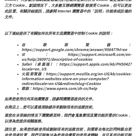
三方 Cookie。默認情況下，大多數互聯網瀏覽器 都接受 Cookie，但可以更改
此設置。有關詳細資訊，請參閱 Internet 瀏覽器中的「説明」功能表或設備的
文件。
以下連結提供了有關如何在所有主流瀏覽器中控制 Cookie 的說明：
谷歌瀏覽器：
https://support.google.com/chrome/answer/95647?hl=en
IE：https://support.microsoft.com/en-
us/help/260971/description-of-cookies
Safari（桌面版）：https://support.apple.com/kb/PH5042?
locale=en_US
火狐瀏覽器：https://support.mozilla.org/en-US/kb/cookies-
information-websites-store-on-your-computer?
redirectlocale=en-US&redirectslug=Cookies
歌劇：https://www.opera.com/zh-cn/help
如果您使用任何其他瀏覽器，請參閱瀏覽器提供的文件。
在商店上，您可以通過清除緩存來刪除現有的追蹤技術。
當您在未登錄的情況下瀏覽網頁時，我們會蒐集實現流覽功能所需的Cookie，
以便為您提供相關服務。
請注意，如果您拒絕使用或刪除現有的追蹤技術，則需要在每次訪問時親自更
改使用者設置，我們可能無法為您提供優質的使用者體驗，並且某些功能可能