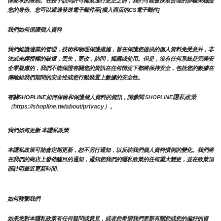
律要求的限制。在授予訪問許可權或進行更正之前，我們可能會採取合理的步驟來驗證
您的身份。您可以通過發送電子郵件至{插入商店的CS電子郵件]
我們如何保護個人資料
我們維護適當的管理，技術和物理保護措施，旨在保護您提供的個人資料免受意外，非
法或未經授權的破壞，丟失，更改，訪問，揭露或使用。但是，沒有任何系統是完美安
全零疑慮的，我們不能保證有關您的資訊在任何情況下都將保持安全，包括您的數據在
傳輸給我們期間的安全性或您行動裝置上數據的安全性。
隱私政策 
有關SHOPLINE如何保留和保護個人資料的資訊，請參閱 
SHOPLINE
（https://shopline.tw/about/privacy）。 
我們如何更新 本隱私政策 
本隱私政策可能會定期更新，恕不另行通知，以反映我們個人資料慣例的變化。我們將
在我們的商店上發佈醒目的通知，通知您我們的隱私政策的任何重大變更，並在政策頂
部註明最近更新時間。
如何聯繫我們
如果您對本隱私政策有任何疑問或意見，或者您希望我們更新有關您或您的偏好的資