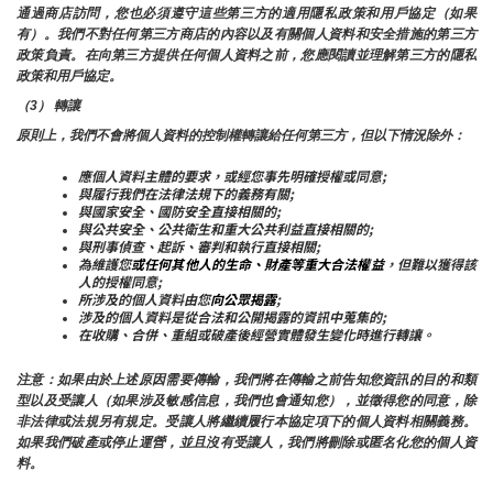
通過商店訪問，您也必須遵守這些第三方的適用隱私政策和用戶協定（如果
有）。我們不對任何第三方商店的內容以及有關個人資料和安全措施的第三方
政策負責。在向第三方提供任何個人資料之前，您應閱讀並理解第三方的隱私
政策和用戶協定。
（3） 轉讓
原則上，我們不會將個人資料的控制權轉讓給任何第三方，但以下情況除外：
應個人資料主體的要求，或經您事先明確授權或同意;
與履行我們在法律法規下的義務有關;
與國家安全、國防安全直接相關的;
與公共安全、公共衛生和重大公共利益直接相關的;
與刑事偵查、起訴、審判和執行直接相關;
為維護您
或任何其他人的生命、財產等重大合法權益
，但難以獲得該
人的授權同意;
所涉及的個人資料由您
向公眾揭露
;
涉及的個人資料是從合法和公開揭露的資訊中蒐集的;
在收購、合併、重組或破產後經營實體發生變化時進行轉讓。
注意：如果由於上述原因需要傳輸，我們將在傳輸之前告知您資訊的目的和類
型以及受讓人（如果涉及敏感信息，我們也會通知您），並徵得您的同意，除
非法律或法規另有規定。受讓人將繼續履行本協定項下的個人資料相關義務。
如果我們破產或停止運營，並且沒有受讓人，我們將刪除或匿名化您的個人資
料。