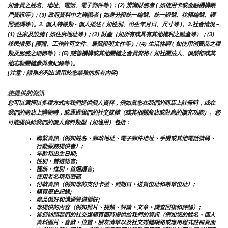
如會員之姓名、地址、電話、電子郵件等 )；(2) 辨識財務者 ( 如信用卡或金融機構帳
戶資訊等 )；(3) 政府資料中之辨識者 ( 如身分證統一編號、統一證號、稅籍編號、護
照號碼等 )。2. 個人特徵類 - 個人描述 ( 如性別、出生年月日、尺寸等 )。3.社會情況 – 
(1) 住家及設施 ( 如住所地址等 )；(2) 財產（如所有或具有其他權利之動產等）；(3) 
移民情形 ( 護照、工作許可文件、居留證明文件等 )；(4) 生活格調 ( 如使用消費品之種
類及服務之細節等 )；(5) 慈善機構或其他團體之會員資格 ( 如社團法人、俱樂部或其
他志願團體參與者紀錄等 )。
[注意：請務必列出適用於您業務的所有內容]
您提供的資訊
時
您可以選擇以多種方式向我們提供個人資料，例如當您在我們的商店上註冊
，或在
我們的商店上購物時，或通過我們的社交媒體（或其相關商店或對應的擴充功能）。您
可能提供給我們的個人資料類型（如適用）包括：
聯繫資訊（例如姓名、郵政地址、電子郵件地址、手機或其他電話號碼、
行動服務提供者）;
年齡和出生日期;
性別，首選語言;
種族，性別，首選語言;
使用者名稱和密碼
付款資訊（例如您的支付卡號、到期日、送貨位址和帳單位址）;
購買歷史記錄;
產品偏好和溝通管道偏好;
您提供的內容（例如照片、視頻、評論、文章、調查回復和評論）;
當您訪問我們的社交媒體頁面時提供給我們的資訊（例如您的姓名、個人
資料圖片、喜歡、位置、朋友清單以及社交媒體網路或應用程式註冊頁面