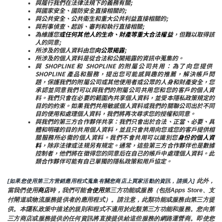
與履行我們在法律法規下的義務有關;
與國家安全、國防安全直接相關的;
與公共安全、公共衛生和重大公共利益直接相關的;
與刑事偵查、起訴、審判和執行直接相關;
為維護您
或任何其他人的生命、財產等重大合法權益
，但難以取得該
人的同意;
所涉及的個人資料由您
向公眾揭露
;
所涉及的個人資料是從合法和公開揭露的資訊中蒐集的。
與 SHOPLINE 和 SHOPLINE 的附屬公司共用：為了向您提供 
SHOPLINE 產品和服務，提出您可能感興趣的推薦，解決帳戶問
題，保護我們的附屬公司或其他使用者或公眾的人身和財產安全，您
承認並同意我們可以與我們的附屬公司共用您和您的客戶的個人資
料。我們只會在必要的範圍內共享個人資料，並受本隱私政策規定的
目的的約束。如果我們共用敏感個人資料或我們的關聯公司出於不同
目的使用和處理個人資料，我們將再次尋求您的授權和同意。
與我們的第三方合作夥伴共享：我們只會出於合法、正當、必要、具
體和明確的目的共用個人資料，並且只會共用向您或您的客戶提供相
關服務所必需的個人資料。我們不會共用可以識別您
身份的個人資
料
，除非法律或法規另有規定。通常，這些第三方合作夥伴也是數據
控制者，他們將在徵得您的同意后在自己的帳戶中處理個人資料。此
類合作夥伴可能有自己單獨的隱私政策和用戶協定。
 此外，
[如果您使用第三方营銷應用程式蒐集有關您商店上買家活動的資訊，請插入]
當我們使用
商店
時
，
我們可能會
使用
第三方功能或服務（包括Apps Store、支
付閘道或物流服務提供者的應用程式）。請注意，此類功能或服務由第三方提
供。本隱私政策中描述的規則和程式不適用於此類第三方功能和服務。您向第
三方商店或服務提供的任何資訊將直接提供給這些服務的網路運營商。即使您