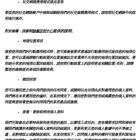
社交網路應用程式退出宣告
要從您的社交網路帳戶中移除或刪除我們的社交媒體應用程式，請按照社交網路中的說
明進行操作。
提供的說明
對於臉書：請參閱
臉書説明中心
。
地理位置資訊
當您使用我們的行動應用程式時，您可能會被要求透過該行動應用程式提供您的地理位
置。您可以通過調整行動裝置的位置服務設定來選擇不共用您的地理位置詳細資訊。要
拒絕分享您的地理位置詳細資訊，請按照行動裝置上的說明更改相關設置;否則，請聯
繫您的服務提供者或設備製造商。
撤回同意
您可以撤回您之前向我們提供的任何同意，或隨時以合法理由反對處理您的個人資料。
我們將在未來應用您的偏好。在某些情況下，撤回您對我們使用或揭露您的個人資料的
同意將意味著您無法利用我們的某些產品或服務。
查看、更新和修改個人資料
我們可能會在必要時保留和使用您的資訊，以實現上述目的。您有權要求訪問和接收有
關我們維護的有關您的個人資料的詳細資訊，更新和更正您的個人數據中的不準確之
處，並酌情阻止或刪除該資訊。在某些情況下，訪問個人資料的權利可能會受到當地法