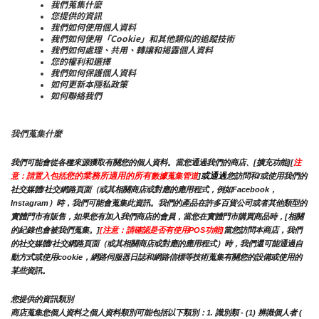
我們蒐集什麼
您提供的資訊
我們如何使用個人資料
我們如何使用「Cookie」和其他類似的追蹤技術
我們如何處理、共用、轉讓和揭露個人資料
您的權利和選擇
我們如何保護個人資料
如何更新本隱私政策
如何聯絡我們
我們蒐集什麼
我們可能會從各種來源獲取有關您的個人資料。當您通過我們的商店、[擴充功能][
注
您的業務所適用的所有
或通過
意：請置入包括
數據蒐集管道
]
您訪問和/或使用我們的
社交媒體/社交網路頁面（或其相關商店或對應的應用程式，例如Facebook，
Instagram）時，我們可能會蒐集此資訊。我們的產品在許多百貨公司或者其他類型的
實體門市有販售，如果您有加入我們商店的會員，當您在實體門市購買商品時，[相關
的紀錄也會被我們蒐集。]
[注意：請確認是否有使用POS功能]
當您訪問本商店，我們
的社交媒體/社交網路頁面（或其相關商店或對應的應用程式）時，我們還可能通過自
動方式或使用cookie，網路伺服器日誌和網路信標等技術蒐集有關您的設備或使用的
某些資訊。
您提供的資訊類別
商店蒐集您個人資料之個人資料類別可能包括以下類別：1. 識別類 - (1) 辨識個人者 ( 