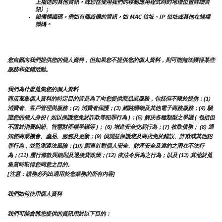
上描述的其他資訊，或您在使用我們的移動應用程式時的地理位置詳細資
訊）;
設備標識碼，例如有關設備的資訊，如 MAC 位址、IP 位址或其他在線標
識碼。
您自願向我們提供您的個人資料，但如果您不提供您的個人資料，則可能無法獲得某些
服務和促銷活動。
我們為什麼蒐集您的個人資料
商店蒐集個人資料的特定目的皆是為了向您提供商品或服務，包括但不限於提供：(1) 
消費者、客戶管理與服務；(2) 消費者保護；(3) 網路購物及其他電子商務服務；(4) 驗
證您的個人身份 ( 如以保護您免於詐欺等犯罪行為 )；(5) 解決各種類型之爭議 ( 包括但
不限於消費糾紛、智慧財產權爭議等 )； (6) 增進安全交易行為；(7) 收取債務； (8) 通
知您商業機會、產品、服務及更新；(9) 偵測並保護您及商店免於錯誤、詐欺或其他犯
罪行為，並監測遵法風險；(10) 調查針對個人安全、財產安全及違約之潛在不法行
為；(11) 履行條款與細則及退換貨政策；(12) 依法令所為之行為；以及 (13) 其他於蒐
集當時取得您同意之目的。
[注意：請務必列出適用於您業務的所有內容]
我們如何使用個人資料
我們可能會將您提供的資訊用於以下目的：