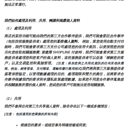
無法正常運行。
我們如何處理及利用、共用、轉讓和揭露個人資料
（1） 處理及利用
商店的某些功能可能由我們的第三方合作夥伴提供，我們可能會委託合作夥伴
（包括技術服務提供者）處理您的
某些個人資料
。 例如，當您使用自動支付功
能時，我們可能會要求第三方支付公司處理您的信用卡資訊，以便按照您的指
示向您收取相關服務費; 當
使用 
SHOPLINE 付款時，我們可能會要求第三方服
務提供者處理您和您客戶的個人資料，這些服務提供者可以促進「瞭解您的客
戶」以及交易監控和風險管理。 
 [注意：添加您與之共用此資訊的任何其他供應
我們將與第三方服務提供者
商。例如，銷售管道、支付閘道、運輸和履行應用程式]
簽署保密協定，以管理數據處理的目的、處理期限和雙方的責任，並將要求合
作夥伴根據我們的要求和本隱私政策處理數據。如果您不同意合作夥伴蒐集提
供相關服務所需的個人資料，您或您的客戶可能無法使用相關服務。
（2） 共用
我們不會與任何第三方共享個人資料，除非存在以下一種或多種情況：
[注意： 包括適用於您業務的所有內容]
根據您的要求，或經您事先明確授權或同意;