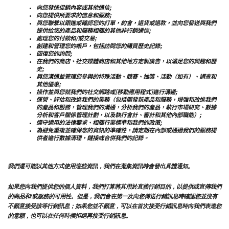
向您發送促銷內容或其他通信;
向您提供所要求的信息和服務;
與您聯繫以跟進或確認您的訂單，約會，退貨或退款，並向您發送與我們
提供給您的產品和服務相關的其他非行銷通信;
處理您的付款和/或交易;
創建和管理您的帳戶，包括訪問您的購買歷史記錄;
回復您的詢問;
在我們的商店、社交媒體商店和其他地方定製廣告，以滿足您的興趣和歷
史;
與您溝通並管理您參與的特殊活動、競賽、抽獎、活動（如有）、調查和
其他優惠;
操作並與您就我們的社交網路或[移動應用程式]進行溝通;
運營、評估和改進我們的業務（包括開發新產品和服務，增強和改進我們
的產品和服務，管理我們的溝通，分析我們的產品，執行市場研究、數據
分析和客戶關係管理計劃，以及執行會計、審計和其他內部職能）;
遵守適用的法律要求、相關行業標準和我們的政策;
為避免重複並確保您的資訊的準確性，請定期在內部或通過我們的服務提
供者進行數據清理，鏈接或合併我們的記錄。
我們還可能以其他方式使用這些資訊，我們在蒐集資訊時會發出具體通知。
如果您向我們提供您的個人資料，我們打算將其用於直接行銷目的，以提供或宣傳我們
的商品和/或服務的可用性。但是，我們會在第一次向您傳送行銷訊息時確認您並沒有
不願意接受該等行銷訊息；如果您並不願意，可以在首次接受行銷訊息時向我們表達您
的意願，也可以在任何時候拒絕再接受行銷訊息。