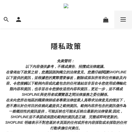
隱私政策
免責聲明： 
以下內容僅供參考，不構成廣告、招攬或法律建議。
在發佈如下政策之前，您應該諮詢獨立的法律意見。您應仔細閱讀SHOPLINE
以下提供的資訊，並根據您的實際需要修改，刪除或添加所有和任何條款及內
容。令您接觸以下範例內容或此處包含的任何連結並非旨在令您使用或傳輸此
類內容和資訊，也非旨在令您接收這些內容和資訊，更近一步，並不構成
SHOPLINE與使用者或瀏覽器
之
間法律服務之委任關係。
在未向您所在地區的職業律師或者專業法律從業人員尋求法律意見的情況下，
您不應出於任何目的依賴此處提供之範例資訊。範例內容所包含的資訊僅作為
一般概括性的資訊提供，可能反映也可能未反映出最新的法律發展;因此，
SHOPLINE並不承諾或保證此範例的資訊是正確、完整或即時更新的。 
SHOPLINE 明確表示不對您基於本頁面的任何或所有內容採取或未採取的任何
行動承擔任何責任。