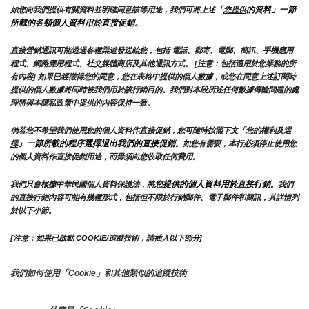
「
的資料」一節
如您向我們提供有關資料並明確同意該等用途，我們可將上述
您提供
所載的各類個人資料用於直接促銷。
直接營銷通訊可能透過各種渠道發送給您，包括 電話、郵寄、電郵、簡訊、手機應用
程式、網路應用程式、社交媒體商店及其他通訊方式。 [注意：包括適用於您業務的所
有內容] 如果已經徵得您的同意，您在表格中提供的個人數據，或您在同意上述訂閱時
提供的個人數據將同時被我們用於該行銷目的。我們對本段所述任何數據傳輸問題的處
理將與本隱私政策中提供的內容保持一致。
倘若您不希望我們使用您的個人資料作直接促銷，您可隨時按照下文「
您的權利及選
」一節所載的程序選擇退出我們的直接促銷
擇
。如您有需要，本行必須停止使用您
的個人資料作直接促銷用途，而毋須向您收取任何費用。
您提供的個人資料用於直接行銷
我們只會根據中華民國個人資料保護法，將
。我們
的直接行銷內容可能有幾種形式，包括但不限於行銷郵件、電子郵件和簡訊，其詳情列
於以下小節。
[注意：如果已啟動 COOKIE/追蹤技術，請插入以下部分]
我們如何使用「Cookie」和其他類似的追蹤技術